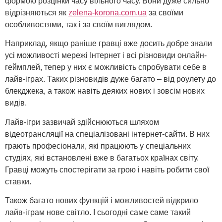
формою розцінки часу вільного часу. Вони дуже сильно
відрізняються як
zelena-korona.com.ua
за своїми
особливостями, так і за своїм виглядом.
Наприклад, якщо раніше гравці вже досить добре знали
усі можливості мережі Інтернет і всі різновиди онлайн-
геймплей, тепер у них є можливість спробувати себе в
лайв-іграх. Таких різновидів дуже багато – від роулету до
блекджека, а також навіть деяких нових і зовсім нових
видів.
Лайв-ігри зазвичай здійснюються шляхом
відеотрансляції на спеціалізовані інтернет-сайти. В них
грають професіонали, які працюють у спеціальних
студіях, які встановлені вже в багатьох країнах світу.
Гравці можуть спостерігати за грою і навіть робити свої
ставки.
Також багато нових функцій і можливостей відкрило
лайв-іграм нове світло. І сьогодні саме саме такий