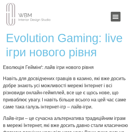
Evolution Gaming: live
ігри нового рівня
Еволюція Геймінґ: лайв ігри нового рівня
Навіть для досвідчених гравців в казино, які вже досить
добре знають усі можливості мережі Інтернет і всі
різновиди онлайн-геймплей, все ще є щось нове, що
приваблює увагу. І навіть більше всього на цей час саме
саме така галузь інтернет-ігр – лайв-ігри.
Лайв-ігри – це сучасна альтернатива традиційним іграм
в мережі Інтернет, які вже досить давно стали класичною